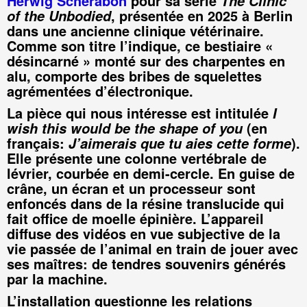
Herwig Scherabon
pour sa série
The Clinic
, présentée en 2025 à Berlin
of the Unbodied
dans une ancienne clinique vétérinaire.
Comme son titre l’indique, ce bestiaire «
désincarné » monté sur des charpentes en
alu, comporte des bribes de squelettes
agrémentées d’électronique.
La pièce qui nous intéresse est intitulée
I
(en
wish this would be the shape of you
français:
).
J’aimerais que tu aies cette forme
Elle présente une colonne vertébrale de
lévrier, courbée en demi-cercle. En guise de
crâne, un écran et un processeur sont
enfoncés dans de la résine translucide qui
fait office de moelle épinière. L’appareil
diffuse des vidéos en vue subjective de la
vie passée de l’animal en train de jouer avec
ses maîtres: de tendres souvenirs générés
par la machine.
L’installation questionne les relations