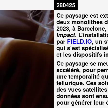
CRÉDITS: FIELD.IO /
280425
CRÉDITS: FIELD.I
Ce paysage est ext
deux monolithes d
2023, à Barcelone,
Impact
. L’installat
par
FIELD.IO
, un s
qui s’est spéciali
et les dispositifs 
Ce paysage se meut
accéléré, pour per
une temporalité qu
tellurique. Ces so
des vues satellite
données sont ensu
pour générer leur 