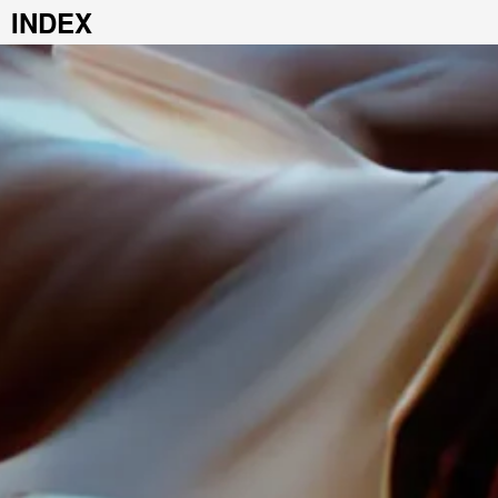
ÉDITS: FIELD.IO /
INDEX
CRÉDITS: FIELD.IO /