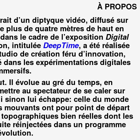
O /
CRÉDITS: FIELD.IO /
CRÉDITS: FIELD
À PROPOS
rait d’un diptyque vidéo, diffusé sur
e plus de quatre mètres de haut en
 dans le cadre de l’exposition
Digital
ion, intitulée
DeepTime
, a été réalisée
tudio de création féru d’innovation,
sé dans les expérimentations digitales
immersifs.
. Il évolue au gré du temps, en
mettre au spectateur de se caler sur
i sinon lui échappe: celle du monde
ls mouvants ont pour point de départ
s topographiques bien réelles dont les
ite réinjectées dans un programme
évolution.